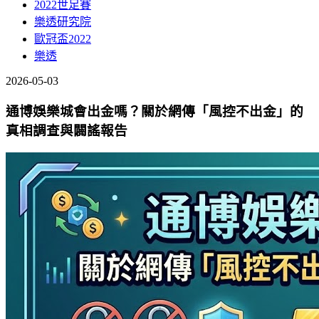
2022世足賽
樂透研究院
歐冠盃2022
樂透
2026-05-03
通博娛樂城會出金嗎？關於網傳「風控不出金」的
真相調查與闢謠報告