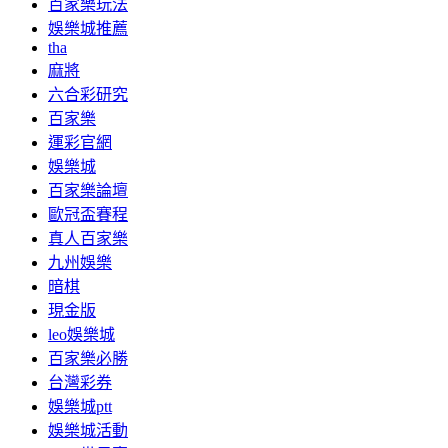
百家樂玩法
娛樂城推薦
tha
麻將
六合彩研究
百家樂
運彩官網
娛樂城
百家樂論壇
歐冠盃賽程
真人百家樂
九州娛樂
暗棋
現金版
leo娛樂城
百家樂必勝
台灣彩券
娛樂城ptt
娛樂城活動