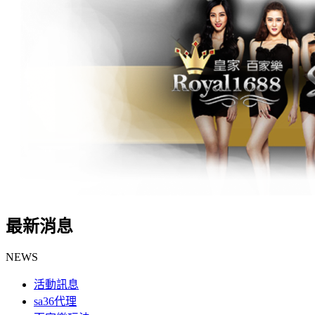
最新消息
NEWS
活動訊息
sa36代理