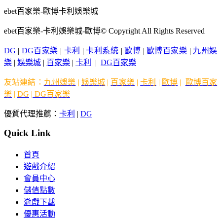
ebet百家樂-歐博卡利娛樂城
ebet百家樂-卡利娛樂城-歐博© Copyright All Rights Reserved
DG
|
DG百家樂
|
卡利
|
卡利系統
|
歐博
|
歐博百家樂
|
九州娛
樂
|
娛樂城
|
百家樂
|
卡利
|
DG百家樂
友站連結：
九州娛樂
|
娛樂城
|
百家樂
|
卡利
|
歐博
|
歐博百家
樂
|
DG
|
DG百家樂
優質代理推薦：
卡利
|
DG
Quick Link
首頁
遊戲介紹
會員中心
儲值點數
遊戲下載
優惠活動