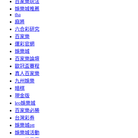
百家樂玩法
娛樂城推薦
tha
麻將
六合彩研究
百家樂
運彩官網
娛樂城
百家樂論壇
歐冠盃賽程
真人百家樂
九州娛樂
暗棋
現金版
leo娛樂城
百家樂必勝
台灣彩券
娛樂城ptt
娛樂城活動