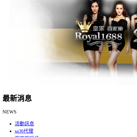
最新消息
NEWS
活動訊息
sa36代理